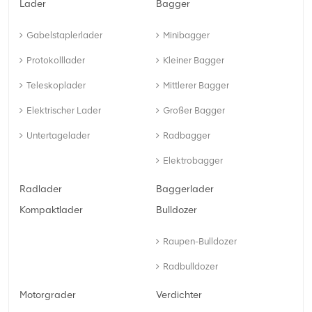
Lader
Bagger
Gabelstaplerlader
Minibagger
Protokolllader
Kleiner Bagger
Teleskoplader
Mittlerer Bagger
Elektrischer Lader
Großer Bagger
Untertagelader
Radbagger
Elektrobagger
Radlader
Baggerlader
Kompaktlader
Bulldozer
Raupen-Bulldozer
Radbulldozer
Motorgrader
Verdichter