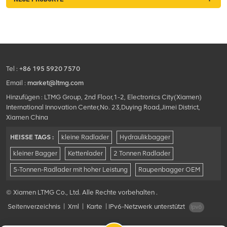
Tel :
+86 195 5920 7570
Email :
market@ltmg.com
Hinzufügen : LTMG Group, 2nd Floor,1-2, Electronics City(Xiamen)
International Innovation Center,No. 23,Duying Road,Jimei District,
Xiamen China
HEISSE TAGS :
kleine Radlader
Hydraulikbagger
kleiner Bagger
Kettenlader
2 Tonnen Radlader
5-Tonnen-Radlader mit hoher Leistung
Raupenbagger OEM
© Xiamen LTMG Co., Ltd. Alle Rechte vorbehalten .
Seitenverzeichnis
|
Xml
|
Karte
|
IPv6-Netzwerk unterstützt