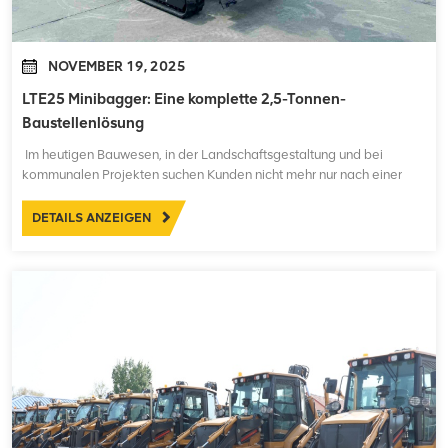
NOVEMBER 19, 2025
LTE25 Minibagger: Eine komplette 2,5-Tonnen-
Baustellenlösung
Im heutigen Bauwesen, in der Landschaftsgestaltung und bei
kommunalen Projekten suchen Kunden nicht mehr nur nach einer
Maschine – sie suchen eine Komplettlösung, die die Effizienz
steigert, die Arbeitsbelastung reduziert und sich an verschiedene
DETAILS ANZEIGEN
Arbeitsumgebungen anpasst. LTE25 2,5-Tonnen-Minibagg...