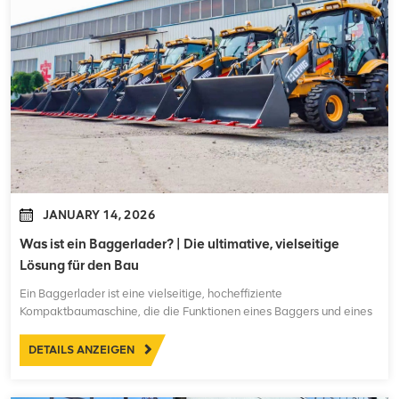
JANUARY 14, 2026
Was ist ein Baggerlader? | Die ultimative, vielseitige
Lösung für den Bau
Ein Baggerlader ist eine vielseitige, hocheffiziente
Kompaktbaumaschine, die die Funktionen eines Baggers und eines
Laders in einem Gerät vereint. Für maximale Produktivität konzipiert,
kann der Bediener durch einfaches Drehen des Sitzes zwischen
DETAILS ANZEIGEN
Lade- und Aushubfunktion wechseln. Als Komplettlösung...