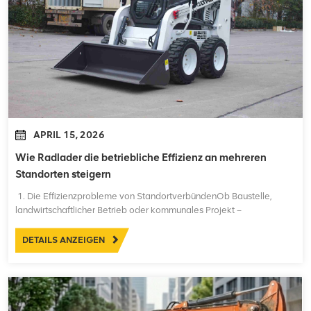
APRIL 15, 2026
Wie Radlader die betriebliche Effizienz an mehreren
Standorten steigern
1. Die Effizienzprobleme von StandortverbündenOb Baustelle,
landwirtschaftlicher Betrieb oder kommunales Projekt –
Gerätemanager in allen Branchen stehen vor der gleichen
grundlegenden Herausforderung: Wie können sie ein breiteres
DETAILS ANZEIGEN
Aufgabenspektrum mit weniger Maschinen und geringeren
Gesamtkosten b...