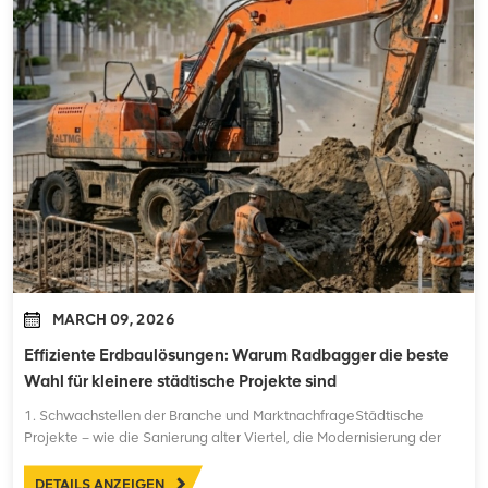
MARCH 09, 2026
Effiziente Erdbaulösungen: Warum Radbagger die beste
Wahl für kleinere städtische Projekte sind
1. Schwachstellen der Branche und MarktnachfrageStädtische
Projekte – wie die Sanierung alter Viertel, die Modernisierung der
städtischen Infrastruktur, die Verlegung von Rohrleitungen und
kleinflächige Landschaftsgestaltung – stehen vor besonderen
DETAILS ANZEIGEN