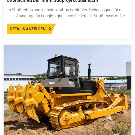
Unterschied bei Ihrem Bauprojekt ausmacht
Im Straßenbau und Infrastrukturbau ist die Verdichtungsqualität die
stille Grundlage für Langlebigkeit und Sicherheit. Straßenwalze Sie
ist weit mehr als nur ein schweres Gewicht; sie ist der ultimative
Garant für strukturelle Integrität. Für Bauunternehmen bedeutet die
DETAILS ANZEIGEN
Wahl einer stabilen, hocheffi...