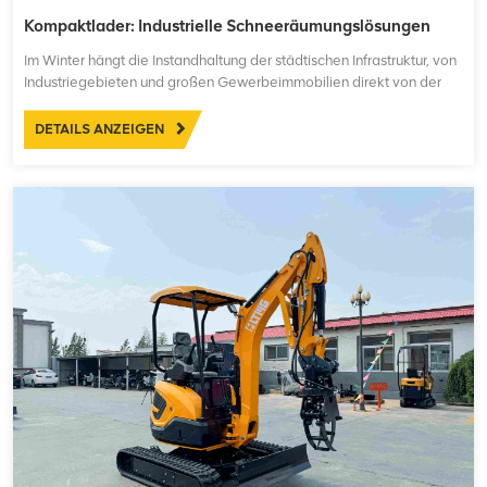
Kompaktlader: Industrielle Schneeräumungslösungen
Im Winter hängt die Instandhaltung der städtischen Infrastruktur, von
Industriegebieten und großen Gewerbeimmobilien direkt von der
Effizienz der Schneeräumung ab, welche wiederum eng mit der
logistischen Produktivität und der öffentlichen Sicherheit verknüpft
DETAILS ANZEIGEN
ist. Der Kompaktlader, der sich durch s...