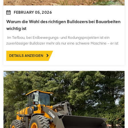
FEBRUARY 05, 2026
Warum die Wahl des richtigen Bulldozers bei Bauarbeiten
wichtig ist
Im Tiefbau, bei Erdbewegungs- und Rodungsprojekten ist ein
zuverlässiger Bulldozer mehr als nur eine schwere Maschine – er ist
das Rückgrat für die Effizienz und Rentabilität Ihres Betriebs. Ob
Straßenbau, Geländeplanierung für Infrastrukturprojekte oder die
DETAILS ANZEIGEN
Vorbereitung großer Flächen für die Beba...