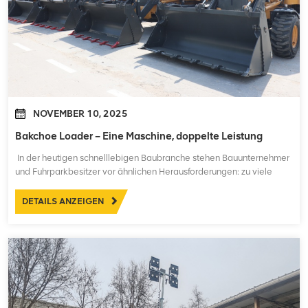
NOVEMBER 10, 2025
Bakchoe Loader – Eine Maschine, doppelte Leistung
In der heutigen schnelllebigen Baubranche stehen Bauunternehmer
und Fuhrparkbesitzer vor ähnlichen Herausforderungen: zu viele
Maschinen, komplizierte Einsatzplanung, steigende Betriebskosten
und langsame Baustellenkoordination. Ein Graben ist vielleicht fertig,
DETAILS ANZEIGEN
aber der Lader ist noch nicht da… Ei...