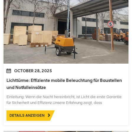
OCTOBER 28, 2025
Lichttürme: Effiziente mobile Beleuchtung für Baustellen
und Notfalleinsätze
Einleitung: Wenn die Nacht hereinbricht, ist Licht die erste Garantie
für Sicherheit und Effizienz.Unsere Erfahrung zeigt, dass
herkömmliche temporäre Beleuchtungsmethoden – wie
beispielsweise verstreute, fest installierte Lichtmasten oder der
DETAILS ANZEIGEN
Einsatz kleiner Generatoren mit Kabeln – zahlreiche Nach...