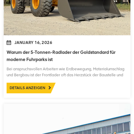
JANUARY 16, 2026
Warum der 5-Tonnen-Radlader der Goldstandard für
moderne Fuhrparks ist
Bei anspruchsvollen Arbeiten wie Erdbewegung, Materialumschlag
und Bergbau ist der Frontlader oft das Herzstück der Baustelle und
trägt die schwersten und kontinuierlichsten Arbeitslasten. Während
kleinere Anlagen oft mit begrenzter Effizienz zu kämpfen haben und
DETAILS ANZEIGEN
übergroße Maschinen hohe Investition...