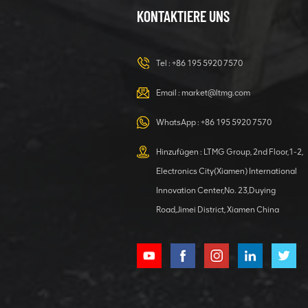
23-Tonnen-
KONTAKTIERE UNS
Bagger –
Hydraulikbagger
für jede
DETAILS ANZEIGEN
Aufgabe
Tel :
+86 195 5920 7570
Email :
market@ltmg.com
40-Tonnen-
WhatsApp :
+86 195 5920 7570
Mobilbagger
mit
Hinzufügen : LTMG Group, 2nd Floor,1-2,
Greiferaufsatz
DETAILS ANZEIGEN
Electronics City(Xiamen) International
Innovation Center,No. 23,Duying
Road,Jimei District, Xiamen China
Hydraulischer
Bagger 4000 kg
Bagger mit
Kubota-Motor
DETAILS ANZEIGEN