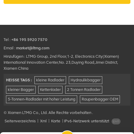
Tel :
+86 195 5920 7570
Email :
market@ltmg.com
Hinzufügen : LTMG Group, 2nd Floor,1-2, Electronics City(Xiamen)
International Innovation Center,No. 23,Duying Road,Jimei District,
Xiamen China
HEISSE TAGS :
kleine Radlader
Hydraulikbagger
kleiner Bagger
Kettenlader
2 Tonnen Radlader
5-Tonnen-Radlader mit hoher Leistung
Raupenbagger OEM
© Xiamen LTMG Co., Ltd. Alle Rechte vorbehalten .
Seitenverzeichnis
|
Xml
|
Karte
|
IPv6-Netzwerk unterstützt