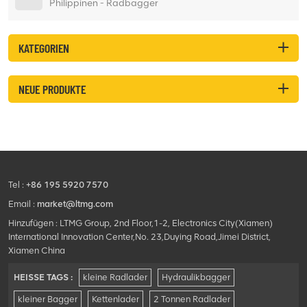
Philippinen - Radbagger
KATEGORIEN
NEUE PRODUKTE
Tel :
+86 195 5920 7570
Email :
market@ltmg.com
Hinzufügen : LTMG Group, 2nd Floor,1-2, Electronics City(Xiamen)
International Innovation Center,No. 23,Duying Road,Jimei District,
Xiamen China
HEISSE TAGS :
kleine Radlader
Hydraulikbagger
kleiner Bagger
Kettenlader
2 Tonnen Radlader