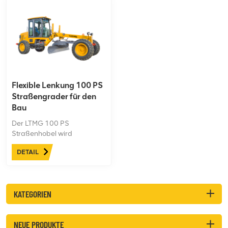
Flexible Lenkung 100 PS
Straßengrader für den
Bau
Der LTMG 100 PS
Straßenhobel wird
hauptsächlich zum
DETAIL
großflächigen Einebnen,
Grabenziehen, Abtragen,
Planieren und Auflockern
von Autobahnen, Flughäfen
KATEGORIEN
und Ackerland eingesetzt. Er
ist eine unverzichtbare
Baumaschine für den
NEUE PRODUKTE
Bergwerksbau und andere