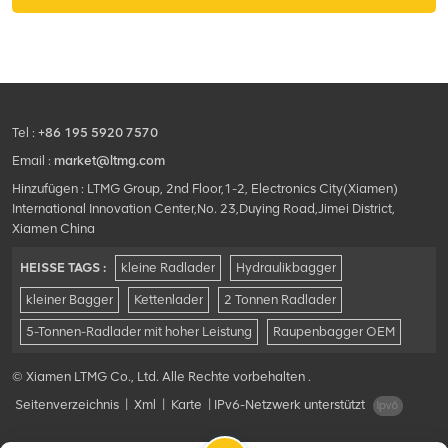
Hochbauarbeiten, den Bau
von Wasserschutzanlagen
und die Verbesserung von
Ackerland.
Tel :
+86 195 5920 7570
Email :
market@ltmg.com
Hinzufügen : LTMG Group, 2nd Floor,1-2, Electronics City(Xiamen)
International Innovation Center,No. 23,Duying Road,Jimei District,
Xiamen China
HEISSE TAGS :
kleine Radlader
Hydraulikbagger
kleiner Bagger
Kettenlader
2 Tonnen Radlader
5-Tonnen-Radlader mit hoher Leistung
Raupenbagger OEM
© Xiamen LTMG Co., Ltd. Alle Rechte vorbehalten .
Seitenverzeichnis
|
Xml
|
Karte
|
IPv6-Netzwerk unterstützt