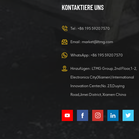
23-Tonnen-
KONTAKTIERE UNS
Bagger –
Hydraulikbagger
für jede
DETAILS ANZEIGEN
Aufgabe
Tel :
+86 195 5920 7570
Email :
market@ltmg.com
40-Tonnen-
WhatsApp :
+86 195 5920 7570
Mobilbagger
mit
Hinzufügen : LTMG Group, 2nd Floor,1-2,
Greiferaufsatz
DETAILS ANZEIGEN
Electronics City(Xiamen) International
Innovation Center,No. 23,Duying
Road,Jimei District, Xiamen China
Hydraulischer
Bagger 4000 kg
Bagger mit
Kubota-Motor
DETAILS ANZEIGEN