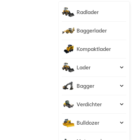
Radlader
Baggerlader
Kompaktlader
Lader
Bagger
Verdichter
Bulldozer