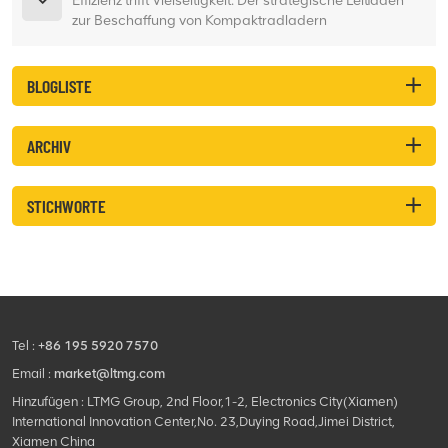
Effizienz trifft Vielseitigkeit: Der strategische Leitfaden
zur Beschaffung von Kompaktradladern
BLOGLISTE
ARCHIV
STICHWORTE
Tel :
+86 195 5920 7570
Email :
market@ltmg.com
Hinzufügen : LTMG Group, 2nd Floor,1-2, Electronics City(Xiamen)
International Innovation Center,No. 23,Duying Road,Jimei District,
Xiamen China