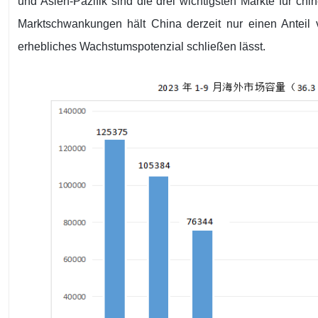
und Asien-Pazifik sind die drei wichtigsten Märkte für chi
Marktschwankungen hält China derzeit nur einen Antei
erhebliches Wachstumspotenzial schließen lässt.