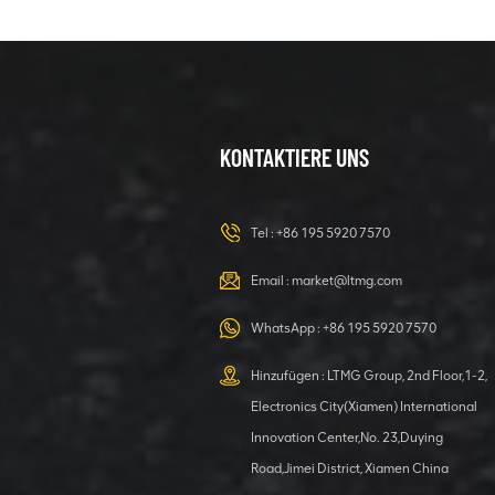
KONTAKTIERE UNS
Tel :
+86 195 5920 7570
Email :
market@ltmg.com
WhatsApp :
+86 195 5920 7570
Hinzufügen : LTMG Group, 2nd Floor,1-2,
Electronics City(Xiamen) International
Innovation Center,No. 23,Duying
Road,Jimei District, Xiamen China