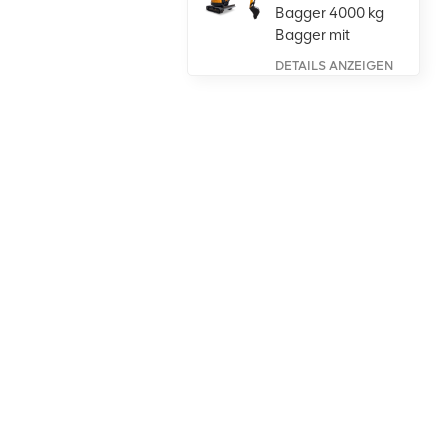
Bagger 4000 kg
Bagger mit
Kubota-Motor
DETAILS ANZEIGEN
Großer
Radlader 5
Tonnen,
leistungsstark,
DETAILS ANZEIGEN
mit Weichai-
Motor
1-Tonnen-
Kompaktradlader
mit Gelenk und
Isuzu-Brücke
DETAILS ANZEIGEN