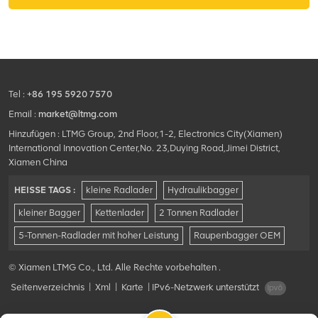
Tel :
+86 195 5920 7570
Email :
market@ltmg.com
Hinzufügen : LTMG Group, 2nd Floor,1-2, Electronics City(Xiamen)
International Innovation Center,No. 23,Duying Road,Jimei District,
Xiamen China
HEISSE TAGS :
kleine Radlader
Hydraulikbagger
kleiner Bagger
Kettenlader
2 Tonnen Radlader
5-Tonnen-Radlader mit hoher Leistung
Raupenbagger OEM
© Xiamen LTMG Co., Ltd. Alle Rechte vorbehalten .
Seitenverzeichnis
|
Xml
|
Karte
|
IPv6-Netzwerk unterstützt