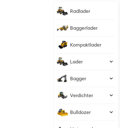
Radlader
Baggerlader
Kompaktlader
Lader
Bagger
Verdichter
Bulldozer