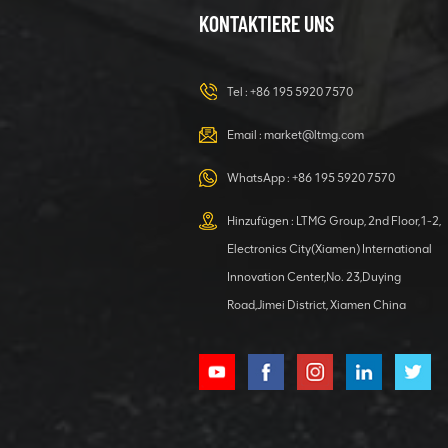
23-Tonnen-
KONTAKTIERE UNS
Bagger –
Hydraulikbagger
für jede
DETAILS ANZEIGEN
Aufgabe
Tel :
+86 195 5920 7570
Email :
market@ltmg.com
40-Tonnen-
WhatsApp :
+86 195 5920 7570
Mobilbagger
mit
Hinzufügen : LTMG Group, 2nd Floor,1-2,
Greiferaufsatz
DETAILS ANZEIGEN
Electronics City(Xiamen) International
Innovation Center,No. 23,Duying
Road,Jimei District, Xiamen China
Hydraulischer
Bagger 4000 kg
Bagger mit
Kubota-Motor
DETAILS ANZEIGEN