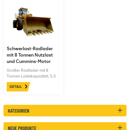
Schwerlast-Radlader
mit 8 Tonnen Nutzlast
und Cummins-Motor
Großer Radlader mit 8
Tonnen Ladekapazität, 5,5
Kubikmeter
DETAIL
Schaufelvolumen, 247 kW
Motor. Allradantrieb sorgt für
hervorragende Traktion.
KATEGORIEN
NEUE PRODUKTE