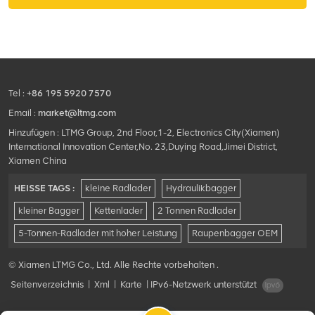
Tel :
+86 195 5920 7570
Email :
market@ltmg.com
Hinzufügen : LTMG Group, 2nd Floor,1-2, Electronics City(Xiamen)
International Innovation Center,No. 23,Duying Road,Jimei District,
Xiamen China
HEISSE TAGS :
kleine Radlader
Hydraulikbagger
kleiner Bagger
Kettenlader
2 Tonnen Radlader
5-Tonnen-Radlader mit hoher Leistung
Raupenbagger OEM
© Xiamen LTMG Co., Ltd. Alle Rechte vorbehalten .
Seitenverzeichnis
|
Xml
|
Karte
|
IPv6-Netzwerk unterstützt