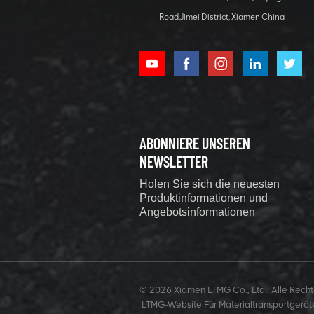
Klimaanlage
DETAILS ANZEIGEN
Road,Jimei District, Xiamen China
Energieeffizienter
2-Tonnen-
Mikro-
Raupenbagger
DETAILS ANZEIGEN
ABONNIERE UNSEREN
NEWSLETTER
38-Tonnen-
Holen Sie sich die neuesten
Raupenbagger,
Produktinformationen und
Großbagger mit
Angebotsinformationen
Cummins-Motor
DETAILS ANZEIGEN
Mini-3-Tonnen-
© 2026 Xiamen LTMG Co., Ltd.. Alle Rechte
Raupenbagger
LTMG-Website Für Materialtransportgerät
mit optionalem