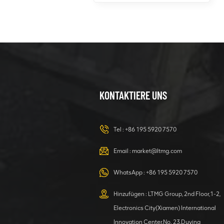
Großer
Radlader 5
Tonnen,
leistungsstark,
DETAILS ANZEIGEN
mit Weichai-
Motor
KONTAKTIERE UNS
1-Tonnen-
Kompaktradlader
Tel :
+86 195 5920 7570
mit Gelenk und
Isuzu-Brücke
Email :
market@ltmg.com
DETAILS ANZEIGEN
WhatsApp :
+86 195 5920 7570
8-Tonnen-
Hinzufügen : LTMG Group, 2nd Floor,1-2,
Mobilbagger
Electronics City(Xiamen) International
Standard-
Innovation Center,No. 23,Duying