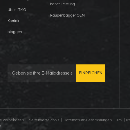
hoher Leistung
Über LTMG
Raupenbagger OEM
Kontakt
bloggen
EINREICHEN
 vorbehalten . |
Seitenverzeichnis
|
Datenschutz-Bestimmungen
|
Xml
|
IP
e