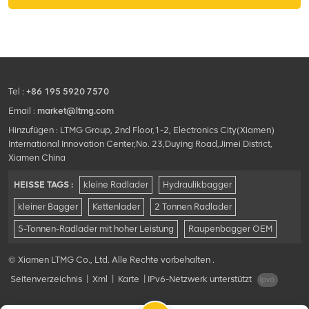
Unabhängig gestalteter
Gelenkrahmen und acht
conVerbindungsstangen-
Arbeitsgerät, einfach zu
bedienen, stabil und
zuverlässig Leistung.
Tel :
+86 195 5920 7570
Email :
market@ltmg.com
Hinzufügen : LTMG Group, 2nd Floor,1-2, Electronics City(Xiamen)
International Innovation Center,No. 23,Duying Road,Jimei District,
Xiamen China
HEISSE TAGS :
kleine Radlader
Hydraulikbagger
kleiner Bagger
Kettenlader
2 Tonnen Radlader
5-Tonnen-Radlader mit hoher Leistung
Raupenbagger OEM
© Xiamen LTMG Co., Ltd. Alle Rechte vorbehalten .
Seitenverzeichnis
|
Xml
|
Karte
|
IPv6-Netzwerk unterstützt