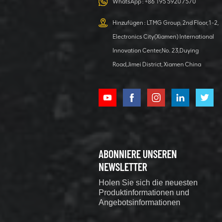
WhatsApp :
+86 195 5920 7570
Hinzufügen : LTMG Group, 2nd Floor,1-2,
Electronics City(Xiamen) International
Innovation Center,No. 23,Duying
Road,Jimei District, Xiamen China
ABONNIERE UNSEREN
NEWSLETTER
Holen Sie sich die neuesten
Produktinformationen und
Angebotsinformationen