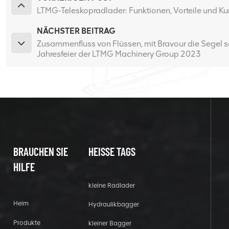
LTMG-Teleskopradlader: Funktionen, Vorteile und K
NÄCHSTER BEITRAG
Zusammenfluss von Flüssen, mit Bravour die Segel s
Jahresfeier der LTMG Machinery Group 2023
BRAUCHEN SIE
HEISSE TAGS
HILFE
kleine Radlader
Heim
Hydraulikbagger
Produkte
kleiner Bagger