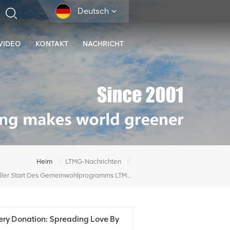
Deutsch
VIDEO
KONTAKT
NACHRICHT
/
/
Heim
LTMG-Nachrichten
Offizieller Start Des Gemeinwohlprogramms LTMG Machinery Donation: Spreading Love By Machinery
ry Donation: Spreading Love By