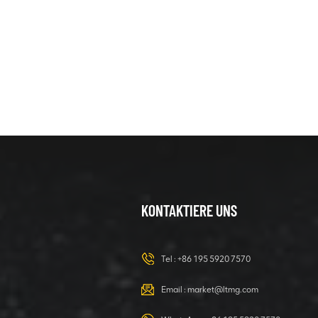
40-Tonnen-
Gabelstaplerlader
mit
Containerrotation
DETAILS ANZEIGEN
1,5 Tonnen Mini-
Raupenbagger
für den Garten
DETAILS ANZEIGEN
KONTAKTIERE UNS
Tel :
+86 195 5920 7570
Email :
market@ltmg.com