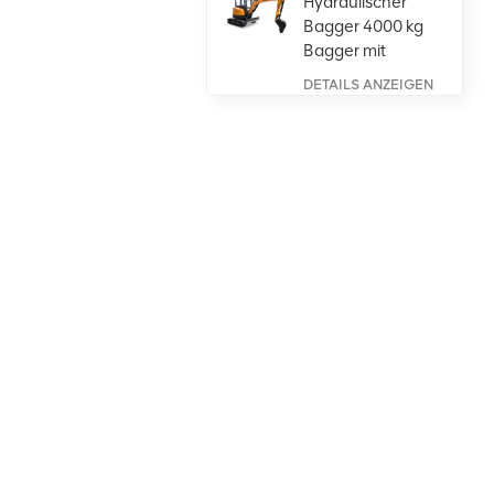
Hydraulischer
Bagger 4000 kg
Bagger mit
Kubota-Motor
DETAILS ANZEIGEN
Großer
Radlader 5
Tonnen,
leistungsstark,
DETAILS ANZEIGEN
mit Weichai-
Motor
1-Tonnen-
Kompaktradlader
mit Gelenk und
Isuzu-Brücke
DETAILS ANZEIGEN