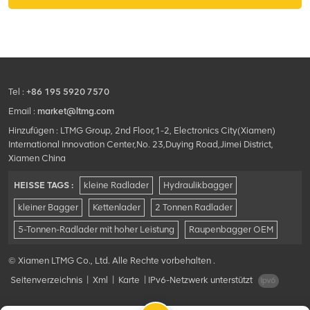
Tel :
+86 195 5920 7570
Email :
market@ltmg.com
Hinzufügen : LTMG Group, 2nd Floor,1-2, Electronics City(Xiamen)
International Innovation Center,No. 23,Duying Road,Jimei District,
Xiamen China
HEISSE TAGS :
kleine Radlader
Hydraulikbagger
kleiner Bagger
Kettenlader
2 Tonnen Radlader
5-Tonnen-Radlader mit hoher Leistung
Raupenbagger OEM
© Xiamen LTMG Co., Ltd. Alle Rechte vorbehalten .
Seitenverzeichnis
|
Xml
|
Karte
|
IPv6-Netzwerk unterstützt