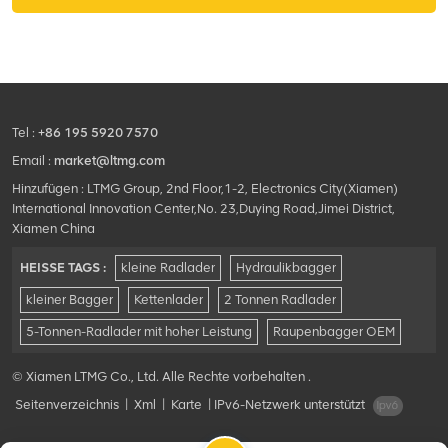
Nivelliersystem und ein
mechanisches
Zugstangensystem. Es wird
hauptsächlich in Situationen
verwendet, in denen die
Baustelle klein ist, der Boden
Tel :
+86 195 5920 7570
wellig ist und sich der
Arbeitsinhalt häufig ändert.
Email :
market@ltmg.com
Hinzufügen : LTMG Group, 2nd Floor,1-2, Electronics City(Xiamen)
International Innovation Center,No. 23,Duying Road,Jimei District,
Xiamen China
HEISSE TAGS :
kleine Radlader
Hydraulikbagger
kleiner Bagger
Kettenlader
2 Tonnen Radlader
5-Tonnen-Radlader mit hoher Leistung
Raupenbagger OEM
© Xiamen LTMG Co., Ltd. Alle Rechte vorbehalten .
Seitenverzeichnis
|
Xml
|
Karte
|
IPv6-Netzwerk unterstützt