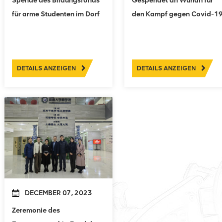
Spende des Bildungsfonds
Gespendet an Wuhan für
für arme Studenten im Dorf
den Kampf gegen Covid-1
Xiazhuang
DETAILS ANZEIGEN
DETAILS ANZEIGEN
DECEMBER 07, 2023
Zeremonie des