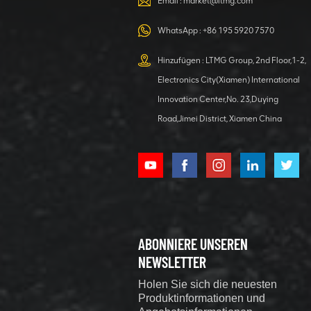
Email :
market@ltmg.com
Hydraulik-
DETAILS ANZEIGEN
Raupenbagger
WhatsApp :
+86 195 5920 7570
Hinzufügen : LTMG Group, 2nd Floor,1-2,
1,2 Tonnen
Electronics City(Xiamen) International
Hydraulikbagger
Innovation Center,No. 23,Duying
für den
Road,Jimei District, Xiamen China
Hausgarten
DETAILS ANZEIGEN
40-Tonnen-
Gabelstaplerlader
mit
Containerrotation
DETAILS ANZEIGEN
ABONNIERE UNSEREN
NEWSLETTER
Holen Sie sich die neuesten
1,5 Tonnen Mini-
Produktinformationen und
Raupenbagger