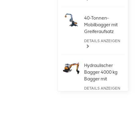
40-Tonnen-
Mobilbagger mit
Greiferaufsatz
DETAILS ANZEIGEN
Hydraulischer
Bagger 4000 kg
Bagger mit
Kubota-Motor
DETAILS ANZEIGEN
Großer
Radlader 5
Tonnen,
leistungsstark,
DETAILS ANZEIGEN