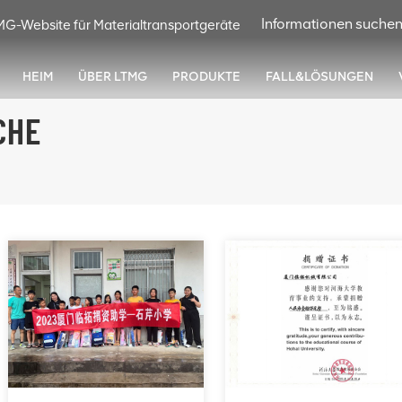
MG-Website für Materialtransportgeräte
HEIM
ÜBER LTMG
PRODUKTE
FALL&LÖSUNGEN
CHE