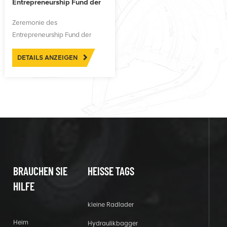
Entrepreneurship Fund der
Hehai-Universität
Zeremonie des
Entrepreneurship Fund der
Hehai-Universität
DETAILS ANZEIGEN
BRAUCHEN SIE
HEISSE TAGS
HILFE
kleine Radlader
Heim
Hydraulikbagger