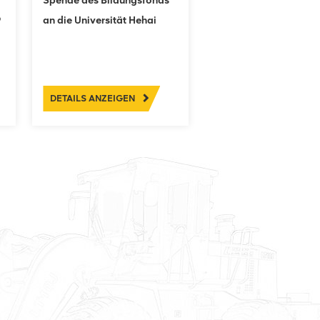
Spende des Bildungsfonds
9
an die Universität Hehai
DETAILS ANZEIGEN