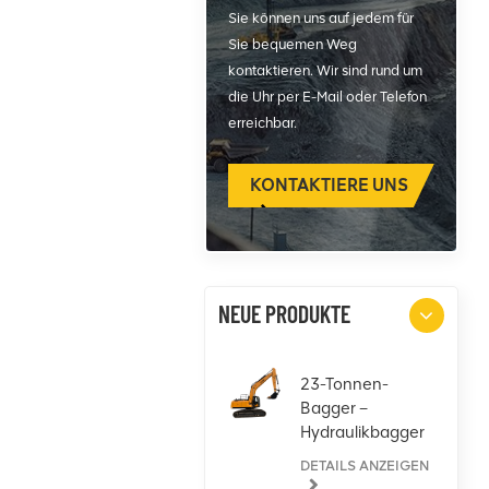
Sie können uns auf jedem für
Sie bequemen Weg
kontaktieren. Wir sind rund um
die Uhr per E-Mail oder Telefon
erreichbar.
KONTAKTIERE UNS
NEUE PRODUKTE
23-Tonnen-
Bagger –
Hydraulikbagger
für jede
DETAILS ANZEIGEN
Aufgabe