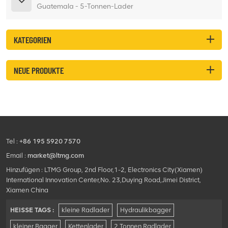
Guatemala - 5-Tonnen-Lader
KATEGORIEN
NEUE PRODUKTE
Tel :
+86 195 5920 7570
Email :
market@ltmg.com
Hinzufügen : LTMG Group, 2nd Floor,1-2, Electronics City(Xiamen)
International Innovation Center,No. 23,Duying Road,Jimei District,
Xiamen China
HEISSE TAGS :
kleine Radlader
Hydraulikbagger
kleiner Bagger
Kettenlader
2 Tonnen Radlader