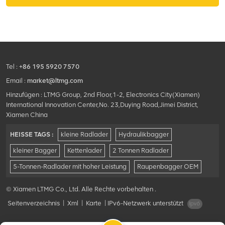
Tel :
+86 195 5920 7570
Email :
market@ltmg.com
Hinzufügen : LTMG Group, 2nd Floor,1-2, Electronics City(Xiamen)
International Innovation Center,No. 23,Duying Road,Jimei District,
Xiamen China
HEISSE TAGS :
kleine Radlader
Hydraulikbagger
kleiner Bagger
Kettenlader
2 Tonnen Radlader
5-Tonnen-Radlader mit hoher Leistung
Raupenbagger OEM
© Xiamen LTMG Co., Ltd. Alle Rechte vorbehalten .
Seitenverzeichnis
|
Xml
|
Karte
|
IPv6-Netzwerk unterstützt