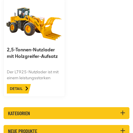
2,5-Tonnen-Nutzlader
mit Holzgreifer-Aufsatz
Der LT925-Nutzlader ist mit
einem leistungsstarken
Yunnei-Motor ausgestattet.
DETAIL
Verdickter, nach vorne
geneigter Rahmen, starke
Karosserie. Kann mit
verschiedenen
KATEGORIEN
Anbaugeräten ausgestattet
werden
NEUE PRODUKTE