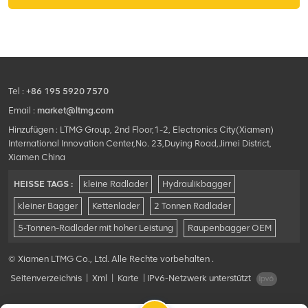
Tel :
+86 195 5920 7570
Email :
market@ltmg.com
Hinzufügen : LTMG Group, 2nd Floor,1-2, Electronics City(Xiamen)
International Innovation Center,No. 23,Duying Road,Jimei District,
Xiamen China
HEISSE TAGS :
kleine Radlader
Hydraulikbagger
kleiner Bagger
Kettenlader
2 Tonnen Radlader
5-Tonnen-Radlader mit hoher Leistung
Raupenbagger OEM
© Xiamen LTMG Co., Ltd. Alle Rechte vorbehalten .
Seitenverzeichnis
|
Xml
|
Karte
|
IPv6-Netzwerk unterstützt