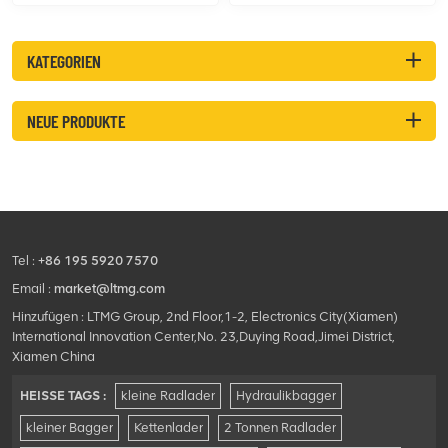
eine hochpräzise LCD-
geneigter Rahmen, starke
Rückfahrkamera für mehr
Karosserie. Kann mit
Sicherheit, ein
verschiedenen
KATEGORIEN
verschleißfestes
Anbaugeräten ausgestattet
Schaufelblatt für eine
werden
längere Lebensdauer und
NEUE PRODUKTE
eine breite Motorhaube für
einfachen Wartungszugang.
Ausgestattet mit einem
leistungsstarken,
kraftstoffsparenden Motor
und zuverlässigen
Geländereifen eignet sich
Tel :
+86 195 5920 7570
der LT930 hervorragend für
anspruchsvolle Baustellen
Email :
market@ltmg.com
und bietet dem Bediener
Hinzufügen : LTMG Group, 2nd Floor,1-2, Electronics City(Xiamen)
eine geräumige, komfortable
International Innovation Center,No. 23,Duying Road,Jimei District,
Kabine.
Xiamen China
HEISSE TAGS :
kleine Radlader
Hydraulikbagger
kleiner Bagger
Kettenlader
2 Tonnen Radlader