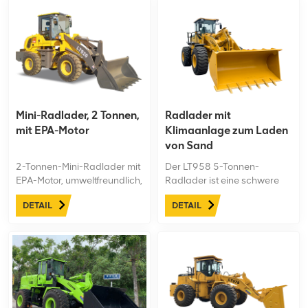
Mini-Radlader, 2 Tonnen,
Radlader mit
mit EPA-Motor
Klimaanlage zum Laden
von Sand
2-Tonnen-Mini-Radlader mit
Der LT958 5-Tonnen-
EPA-Motor, umweltfreundlich,
Radlader ist eine schwere
erfüllt die EPA-
Erdbewegungsmaschine,
DETAIL
DETAIL
Emissionsstandards und hat
die für maximale
ein breites
Produktivität entwickelt
Anwendungsspektrum
wurde. Seine lange 3280
mm Radstand sorgt für
überragende Stabilität auf
jeder Baustelle, während ein
leistungsstarker 147 kN
Losbrechkraft bewältigt die