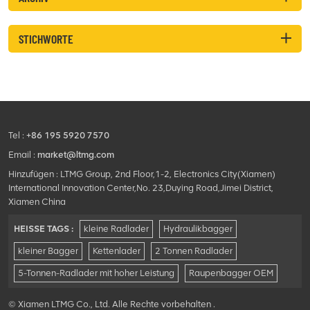
STICHWORTE
Tel :
+86 195 5920 7570
Email :
market@ltmg.com
Hinzufügen : LTMG Group, 2nd Floor,1-2, Electronics City(Xiamen)
International Innovation Center,No. 23,Duying Road,Jimei District,
Xiamen China
HEISSE TAGS :
kleine Radlader
Hydraulikbagger
kleiner Bagger
Kettenlader
2 Tonnen Radlader
5-Tonnen-Radlader mit hoher Leistung
Raupenbagger OEM
© Xiamen LTMG Co., Ltd. Alle Rechte vorbehalten .