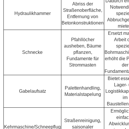
Dadurch ent
Abriss der
Notwendi
Straßenoberfläche,
Hydraulikhammer
spezie
Entfernung von
Abbruchge
Betonkonstruktionen
miete
Ersetzt m
Pfahllöcher
Arbeit 
ausheben, Bäume
spezie
Schnecke
pflanzen,
Bohrmaschi
Fundamente für
erhöht die 
Strommasten
der
Fundamenta
Bietet ess
Lager-
Palettenhandling,
Gabelaufsatz
Logistikkap
Materialstapelung
im
Baustellen
Ermöglic
einfa
Straßenreinigung,
Abwicklu
Kehrmaschine/Schneepflug
saisonaler