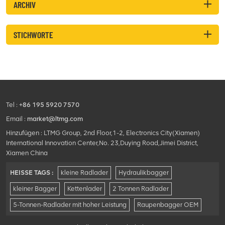
ARCHIV
STICHWORTE
Tel :
+86 195 5920 7570
Email :
market@ltmg.com
Hinzufügen : LTMG Group, 2nd Floor,1-2, Electronics City(Xiamen)
International Innovation Center,No. 23,Duying Road,Jimei District,
Xiamen China
HEISSE TAGS :
kleine Radlader
Hydraulikbagger
kleiner Bagger
Kettenlader
2 Tonnen Radlader
5-Tonnen-Radlader mit hoher Leistung
Raupenbagger OEM