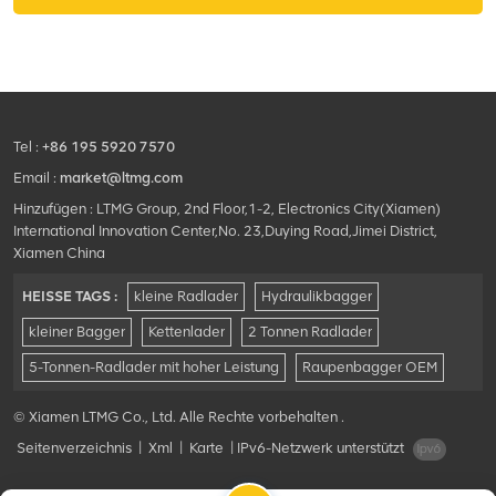
Hundegang ausgestattet.
Tel :
+86 195 5920 7570
Email :
market@ltmg.com
Hinzufügen : LTMG Group, 2nd Floor,1-2, Electronics City(Xiamen)
International Innovation Center,No. 23,Duying Road,Jimei District,
Xiamen China
HEISSE TAGS :
kleine Radlader
Hydraulikbagger
kleiner Bagger
Kettenlader
2 Tonnen Radlader
5-Tonnen-Radlader mit hoher Leistung
Raupenbagger OEM
© Xiamen LTMG Co., Ltd. Alle Rechte vorbehalten .
Seitenverzeichnis
|
Xml
|
Karte
|
IPv6-Netzwerk unterstützt