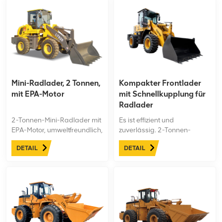
Mini-Radlader, 2 Tonnen,
Kompakter Frontlader
mit EPA-Motor
mit Schnellkupplung für
Radlader
2-Tonnen-Mini-Radlader mit
Es ist effizient und
EPA-Motor, umweltfreundlich,
zuverlässig. 2-Tonnen-
erfüllt die EPA-
Kompakt-Frontlader Das
DETAIL
DETAIL
Emissionsstandards und hat
Gerät bietet Ihnen
ein breites
überragende Leistung und
Anwendungsspektrum
ein komfortables
Bedienerlebnis. Ob auf
Baustellen, in der Logistik
oder in der Landwirtschaft –
es ist leistungsstark und
auch auf engstem Raum