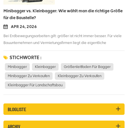
Minibagger vs. Kleinbagger: Wie wählt man die richtige Größe
für die Baustelle?
APR 24, 2026
Bei Erdbewegungsarbeiten gilt: größer ist nicht immer besser. Für viele
Bauunternehmen und Vermietungsfirmen liegt die eigentliche
Herausforderung darin, die richtige Maschine auszuwählen: Welcher
Minibagger oder welcher Kleinbagger eignet sich am besten für das
STICHWORTE :
jeweilige Projekt?Wir bei LTMG verstehen, dass es bei dieser
Minibagger
Kleinbagger
Größenleitfaden Für Bagger
Entscheidung nicht nur um die anfängliche Investition geht, sondern
Minibagger Zu Verkaufen
Kleinbagger Zu Verkaufen
dass sie sich auch direkt auf Ihre tägliche Verfügbarkeit und Ihren
langfristigen Return on Investment (ROI) auswirkt.In diesem Artikel
Kleinbagger Für Landschaftsbau
verzichten wir auf ausführliche Datenblätter und konzentrieren uns
stattdessen auf reale Arbeitsszenarien und die wichtigsten
Hardwarekonfigurationen, um Ihnen ein tieferes Verständnis dafür zu
BLOGLISTE
vermitteln, wie Sie das am besten geeignete Baggermodell für Ihre
Projektanforderungen auswählen können.Minibagger vs. kleiner
Gartenbagger: Tonnage & Positionierung Anbaugeräte für Bagger:
ARCHIV