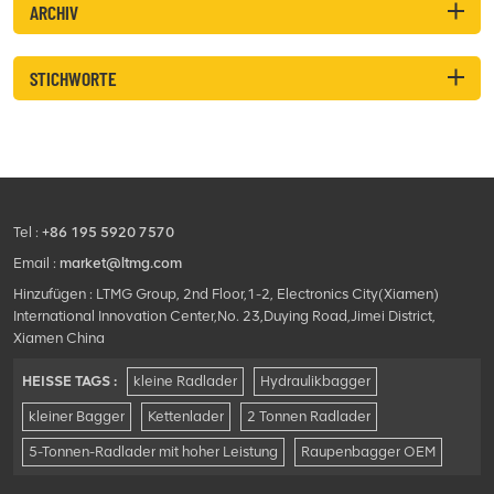
ARCHIV
STICHWORTE
Tel :
+86 195 5920 7570
Email :
market@ltmg.com
Hinzufügen : LTMG Group, 2nd Floor,1-2, Electronics City(Xiamen)
International Innovation Center,No. 23,Duying Road,Jimei District,
Xiamen China
HEISSE TAGS :
kleine Radlader
Hydraulikbagger
kleiner Bagger
Kettenlader
2 Tonnen Radlader
5-Tonnen-Radlader mit hoher Leistung
Raupenbagger OEM