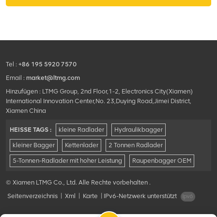
das Laufsystem und das
Vibrationssystem
übernehmen importierte
SAUER- oder REXROT-
Kolbenpumpen und -
Motoren, ausgestattet mit
Tel :
+86 195 5920 7570
Klimatisierte Kabine mit UV-
Schutzglas und
Email :
market@ltmg.com
Überrollschutzfunktion,
Hinzufügen : LTMG Group, 2nd Floor,1-2, Electronics City(Xiamen)
optionaler
International Innovation Center,No. 23,Duying Road,Jimei District,
Verdichtungsgrad-
Xiamen China
Zufallsdetektor.
HEISSE TAGS :
kleine Radlader
Hydraulikbagger
kleiner Bagger
Kettenlader
2 Tonnen Radlader
5-Tonnen-Radlader mit hoher Leistung
Raupenbagger OEM
© Xiamen LTMG Co., Ltd. Alle Rechte vorbehalten .
Seitenverzeichnis
|
Xml
|
Karte
|
IPv6-Netzwerk unterstützt