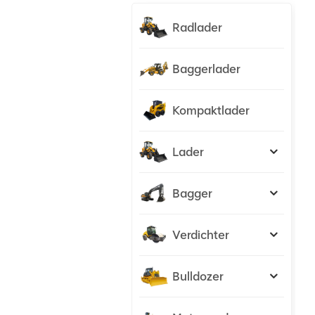
Radlader
Baggerlader
Kompaktlader
Lader
Bagger
Verdichter
Bulldozer