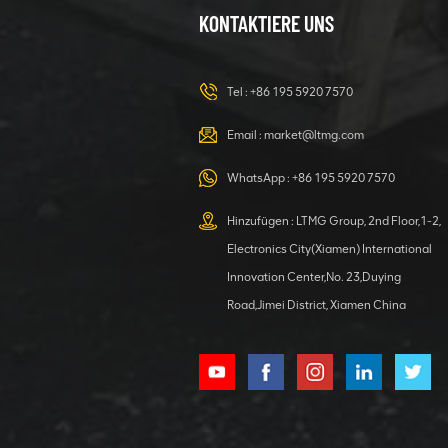
23-Tonnen-
KONTAKTIERE UNS
Bagger –
Hydraulikbagger
für jede
DETAILS ANZEIGEN
Aufgabe
Tel :
+86 195 5920 7570
Email :
market@ltmg.com
40-Tonnen-
WhatsApp :
+86 195 5920 7570
Mobilbagger
mit
Hinzufügen : LTMG Group, 2nd Floor,1-2,
Greiferaufsatz
DETAILS ANZEIGEN
Electronics City(Xiamen) International
Innovation Center,No. 23,Duying
Road,Jimei District, Xiamen China
Hydraulischer
Bagger 4000 kg
Bagger mit
Kubota-Motor
DETAILS ANZEIGEN