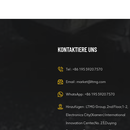
KONTAKTIERE UNS
Tel :
+86 195 5920 7570
Email :
market@ltmg.com
WhatsApp :
+86 195 5920 7570
Hinzufügen : LTMG Group, 2nd Floor,1-2,
Electronics City(Xiamen) International
Innovation Center,No. 23,Duying