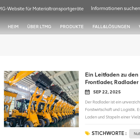
MG-Website für Materialtransportgeräte
HEIM
ÜBER LTMG
PRODUKTE
FALL&LÖSUNGEN
Ein Leitfaden zu de
Frontlader, Radlade
SEP 22, 2025
Der Radlader ist ein unverzic
Forstwirtschaft und Logistik.
Laden und Stapeln einer Vielz
Betriebseffizienz und Sicherhe
aufgefallen, dass diese leist
STICHWORTE :
Nut
Kontext unter verschiedenen 