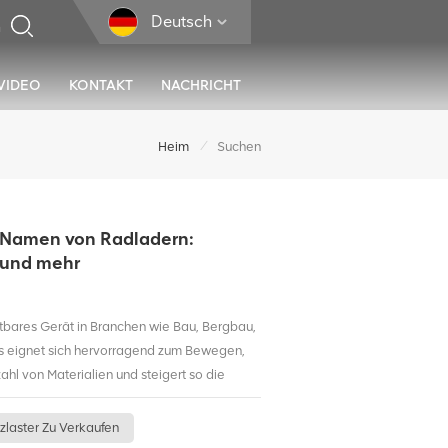
Deutsch
VIDEO
KONTAKT
NACHRICHT
/
Heim
Suchen
n Namen von Radladern:
r und mehr
htbares Gerät in Branchen wie Bau, Bergbau,
 Es eignet sich hervorragend zum Bewegen,
ahl von Materialien und steigert so die
it erheblich. Ist Ihnen jedoch schon einmal
ungsstarke Maschine je nach Region oder
zlaster Zu Verkaufen
Namen bekannt ist?Das Verständnis dieser