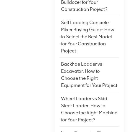
Bulldozer for Your
Construction Project?
Self Loading Concrete
Mixer Buying Guide: How
to Select the Best Model
for Your Construction
Project
Backhoe Loader vs
Excavator: How to
Choose the Right
Equipment for Your Project
Wheel Loader vs Skid
Steer Loader: How to
Choose the Right Machine
for Your Project?